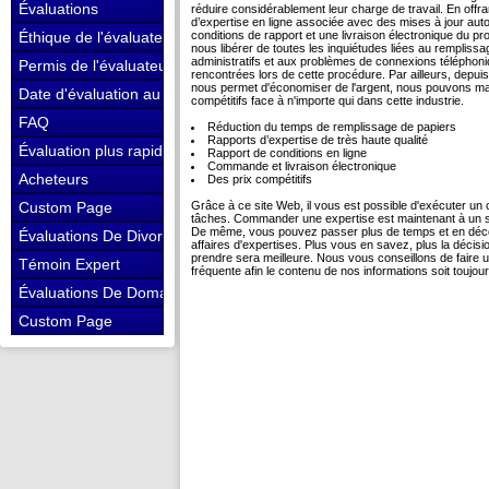
Évaluations
réduire considérablement leur charge de travail. En of
d’expertise en ligne associée avec des mises à jour au
conditions de rapport et une livraison électronique du pr
Éthique de l'évaluateur
nous libérer de toutes les inquiétudes liées au rempliss
administratifs et aux problèmes de connexions téléphon
Permis de l'évaluateur
rencontrées lors de cette procédure. Par ailleurs, depuis
nous permet d'économiser de l'argent, nous pouvons ma
Date d'évaluation au décès
compétitifs face à n'importe qui dans cette industrie.
FAQ
Réduction du temps de remplissage de papiers
Rapports d’expertise de très haute qualité
Évaluation plus rapide
Rapport de conditions en ligne
Commande et livraison électronique
Acheteurs
Des prix compétitifs
Grâce à ce site Web, il vous est possible d'exécuter un
Custom Page
tâches. Commander une expertise est maintenant à un s
De même, vous pouvez passer plus de temps et en décou
Évaluations De Divorce
affaires d'expertises. Plus vous en savez, plus la décisi
prendre sera meilleure. Nous vous conseillons de faire un
Témoin Expert
fréquente afin le contenu de nos informations soit toujour
Évaluations De Domaine
Custom Page