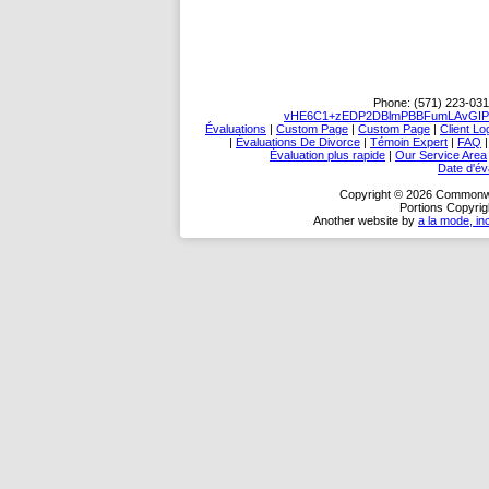
Phone:
(571) 223-031
vHE6C1+zEDP2DBlmPBBFumLAvGIPw
Évaluations
|
Custom Page
|
Custom Page
|
Client Lo
|
Évaluations De Divorce
|
Témoin Expert
|
FAQ
Évaluation plus rapide
|
Our Service Area
Date d'év
Copyright © 2026 Commonwea
Portions Copyrig
Another website by
a la mode, in