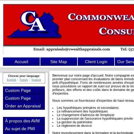
Accueil
Site Map
Client Login
Our Serv
Bienvenue sur notre page d’accueil. Notre compagnie es
Choose your language:
premier plan concernant les évaluations de biens immobi
English
French
Spanish
prêt d’hypothèque. Forts de nombreuses années d'expéri
nous possédons un rapport de suivi sur preuve de la ré
prêteurs, des efforts et des coûts dans le domaine de g
Custom Page
d'expertise.
Custom Page
Nous sommes un fournisseur d’expertise de haut niveau,
Order an Appraisal
Les hypothèques primaires et secondaires
Le refinancement des hypothèques
Le changement d’adresse de l’employer
La suppression de l'assurance hypothèquaire privée
À propos des AVM
La gestion du patrimoine
Le règlement de divorce
Au sujet de PMI
Notre investissement dans la formation et la technologie 